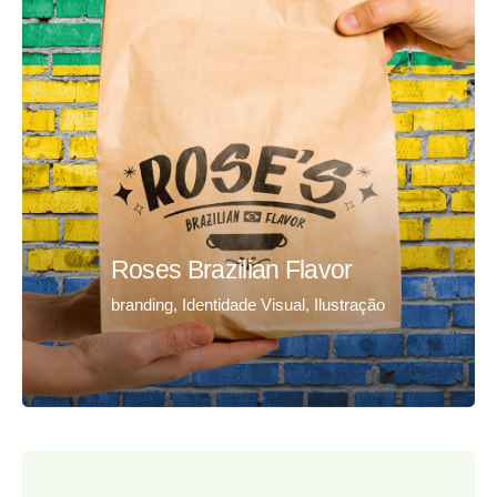
Roses Brazilian Flavor
branding
Identidade Visual
Ilustração