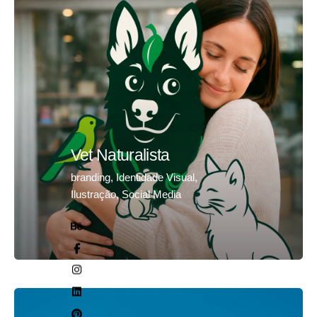
Vet Naturalista
branding
Identidade Visual
Ilustração
Social Media