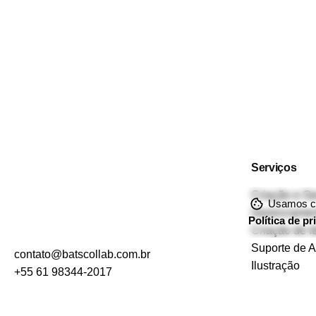
Serviços
Criação e G
Usamos coo
Gerenciamen
Política de p
Criação de I
Suporte de A
contato@batscollab.com.br
Ilustração
+55 61 98344-2017