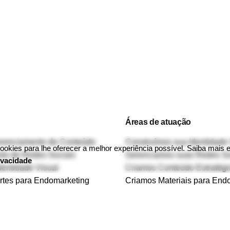
Loading
Áreas de atuação
erenciamento de Conteúdo
Construímos sua Identidade 
kies para lhe oferecer a melhor experiência possível. Saiba mais
to de Redes Sociais
Gerenciamos suas Redes So
rivacidade
dentidade Visual
Criamos Conteúdo Estratégi
rtes para Endomarketing
Criamos Materiais para End